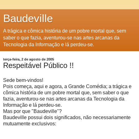
Baudeville
A trágica e cômica história de um pobre mortal que, sem
saber o que fazia, aventurou-se nas artes arcanas da
Tecnologia da Informação e lá perdeu-se.
terça-feira, 2 de agosto de 2005
Respeitável Público !!
Sede bem-vindos!
Pois começa, aqui e agora, a Grande Comédia; a trágica e
cômica história de um pobre mortal que, sem saber o que
fazia, aventurou-se nas artes arcanas da Tecnologia da
Informação e lá perdeu-se.
Mas por que "Baudeville"?
Baudeville possui dois significados, não necessariamente
mutuamente exclusivos: