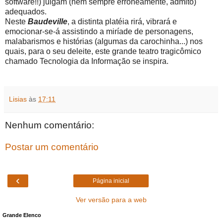
software!!) julgam (nem sempre erroneamente, admito)
adequados.
Neste
Baudeville
, a distinta platéia rirá, vibrará e
emocionar-se-á assistindo a miríade de personagens,
malabarismos e histórias (algumas da carochinha...) nos
quais, para o seu deleite, este grande teatro tragicômico
chamado Tecnologia da Informação se inspira.
Lisias
às
17:11
Nenhum comentário:
Postar um comentário
‹
Página inicial
Ver versão para a web
Grande Elenco