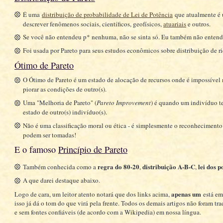
É uma
distribuição de probabilidade de Lei de Potência
que atualmente é 
descrever fenômenos sociais, científicos, geofísicos,
atuariais
e outros.
Se você não entendeu p* nenhuma, não se sinta só. Eu também não entendi
Foi usada por Pareto para seus estudos econômicos sobre distribuição de r
Ótimo de Pareto
O Ótimo de Pareto é um estado de alocação de recursos onde é impossível
piorar as condições de outro(s).
Uma "Melhoria de Pareto" (
Pareto Improvement
) é quando um indivíduo t
estado de outro(s) indivíduo(s).
Não é uma classificação moral ou ética - é simplesmente o reconhecimento d
podem ser tomadas!
E o famoso
Princípio de Pareto
regra do 80-20
distribuição A-B-C
lei dos p
Também conhecida como a
,
,
A que darei destaque abaixo.
apenas um
Logo de cara, um leitor atento notará que dos links acima,
está em 
isso já dá o tom do que virá pela frente. Todos os demais artigos não foram t
e sem fontes confiáveis (de acordo com a Wikipedia) em nossa língua.