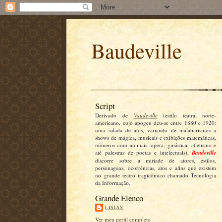
Baudeville
Script
Derivado de
Vaudeville
(estilo teatral norte-
americano, cujo apogeu deu-se entre 1880 e 1920:
uma salada de atos, variando de malabarismos a
shows de mágica, musicais e exibições matemáticas,
números com animais, opera, ginástica, atletismo e
até palestras de poetas e intelectuais),
Baudeville
discorre sobre a miríade de atores, estilos,
personagens, ocorrências, atos e afins que existem
no grande teatro tragicômico chamado Tecnologia
da Informação.
Grande Elenco
LISIAS
Ver meu perfil completo