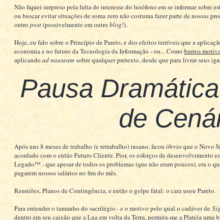
Não fiquei surpreso pela falta de interesse do lusófono em se informar sobre es
ou buscar evitar situações de soma zero não costuma fazer parte de nossas pre
outro
post
(possivelmente em outro
blog
!).
Hoje, eu falo sobre o Princípio de Pareto, e dos efeitos terríveis que a aplic
economia e no futuro da Tecnologia da Informação - ou... Como
burros motiv
aplicando
ad nauseam
sobre qualquer pretexto, desde que para livrar seus ig
Pausa Dramática 
de Cenár
Após uns 8 meses de trabalho (e retrabalho) insano, ficou óbvio que o Novo 
acordado com o então Futuro Cliente. Pior, os esforços de desenvolvimento 
Legado™ - que apesar de todos os problemas (que não eram poucos), era o que
pagarem nossos salários no fim do mês.
Reuniões, Planos de Contingência, e então o golpe fatal: o cara usou Pareto.
Para entender o tamanho do sacrilégio - e o motivo pelo qual o cadáver de
Si
dentro em seu caixão que a Lua em volta da Terra, permita-me a Platéia uma b