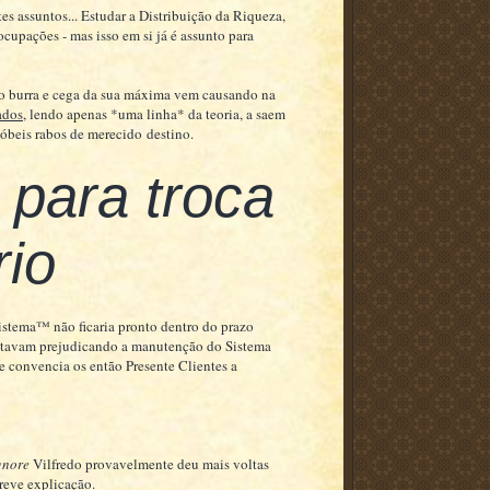
tes assuntos... Estudar a Distribuição da Riqueza,
ocupações - mas isso em si já é assunto para
ação burra e cega da sua máxima vem causando na
ados
, lendo apenas *uma linha* da teoria, a saem
nóbeis rabos de merecido destino.
para troca
io
Sistema™ não ficaria pronto dentro do prazo
estavam prejudicando a manutenção do Sistema
 convencia os então Presente Clientes a
gnore
Vilfredo provavelmente deu mais voltas
reve explicação.