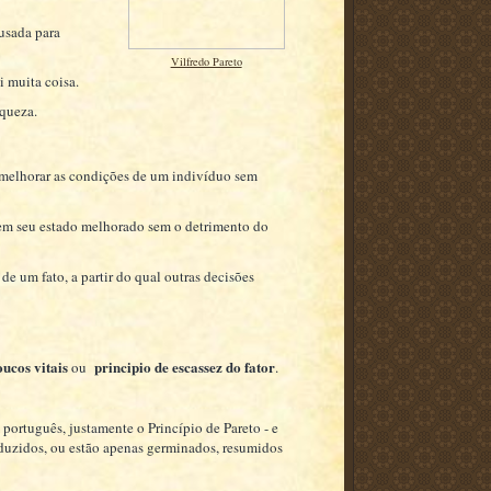
usada para
Vilfredo Pareto
 muita coisa.
iqueza.
 melhorar as condições de um indivíduo sem
em seu estado melhorado sem o detrimento do
e um fato, a partir do qual outras decisões
oucos vitais
principio de escassez do fator
ou
.
português, justamente o Princípio de Pareto - e
raduzidos, ou estão apenas germinados, resumidos