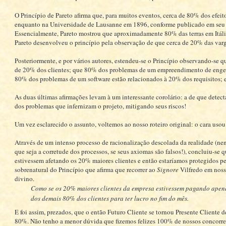
O Princípio de Pareto afirma que, para muitos eventos, cerca de 80% dos efei
enquanto na Universidade de Lausanne em 1896, conforme publicado em seu p
Essencialmente, Pareto mostrou que aproximadamente 80% das terras em Itál
Pareto desenvolveu o princípio pela observação de que cerca de 20% das varg
Posteriormente, e por vários autores, estendeu-se o Princípio observando-se
de 20% dos clientes; que 80% dos problemas de um empreendimento de eng
80% dos problemas de um software estão relacionados à 20% dos requisitos; e 
As duas últimas afirmações levam à um interessante corolário: a de que detec
dos problemas que infernizam o projeto, mitigando seus riscos!
Um vez esclarecido o assunto, voltemos ao nosso roteiro original: o cara usou
Através de um intenso processo de racionalização descolada da realidade (ne
que seja a corretude dos processos, se seus axiomas são falsos!), concluiu-se
estivessem afetando os 20% maiores clientes e então estaríamos protegidos pe
sobrenatural do Princípio que afirma que recorrer ao
Signore
Vilfredo em nossa
divino.
Como se os 20% maiores clientes da empresa estivessem pagando apena
dos demais 80% dos clientes para ter lucro no fim do mês.
E foi assim, prezados, que o então Futuro Cliente se tornou Presente Cliente
80%. Não tenho a menor dúvida que fizemos felizes 100% de nossos concorre