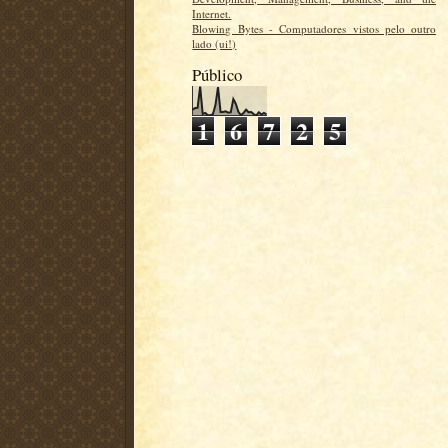
Internet.
Blowing Bytes - Computadores vistos pelo outro
lado (ui!)
Público
1
6
7
2
5