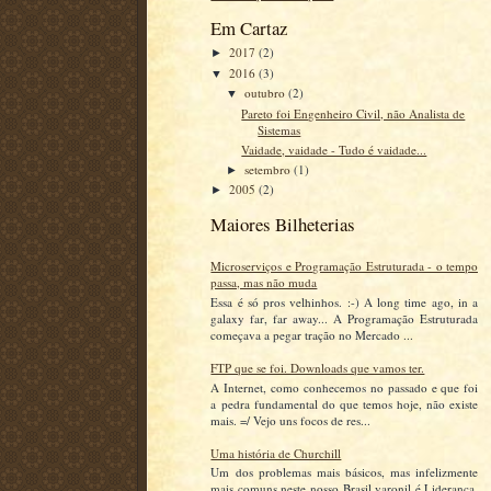
Em Cartaz
2017
(2)
►
2016
(3)
▼
outubro
(2)
▼
Pareto foi Engenheiro Civil, não Analista de
Sistemas
Vaidade, vaidade - Tudo é vaidade...
setembro
(1)
►
2005
(2)
►
Maiores Bilheterias
Microserviços e Programação Estruturada - o tempo
passa, mas não muda
Essa é só pros velhinhos. :-) A long time ago, in a
galaxy far, far away... A Programação Estruturada
começava a pegar tração no Mercado ...
FTP que se foi. Downloads que vamos ter.
A Internet, como conhecemos no passado e que foi
a pedra fundamental do que temos hoje, não existe
mais. =/ Vejo uns focos de res...
Uma história de Churchill
Um dos problemas mais básicos, mas infelizmente
mais comuns neste nosso Brasil varonil é Liderança.