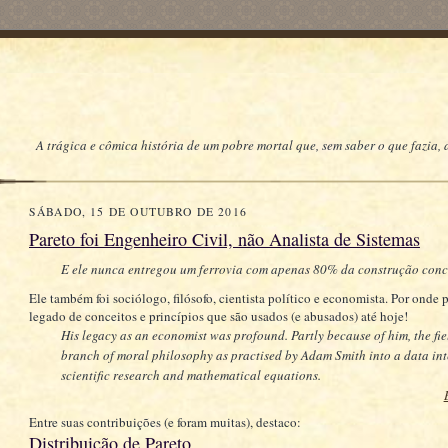
A trágica e cômica história de um pobre mortal que, sem saber o que fazia,
SÁBADO, 15 DE OUTUBRO DE 2016
Pareto foi Engenheiro Civil, não Analista de Sistemas
E ele nunca entregou um ferrovia com apenas 80% da construção conc
Ele também foi sociólogo, filósofo, cientista político e economista. Por onde
legado de conceitos e princípios que são usados (e abusados) até hoje!
His legacy as an economist was profound. Partly because of him, the fi
branch of moral philosophy as practised by Adam Smith into a data inte
scientific research and mathematical equations.
Entre suas contribuições (e foram muitas), destaco:
Distribuição de Pareto