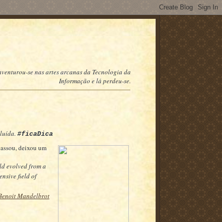
 aventurou-se nas artes arcanas da Tecnologia da
Informação e lá perdeu-se.
luída.
#ficaDica
 passou, deixou um
eld evolved from a
nsive field of
Benoit Mandelbrot