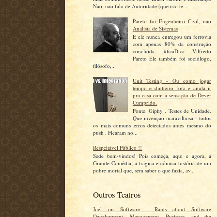
Não, não falo de Autoridade (que isto te...
Pareto foi Engenheiro Civil, não
Analista de Sistemas
E ele nunca entregou um ferrovia
com apenas 80% da construção
concluída. #ficaDica Vilfredo
Pareto Ele também foi sociólogo,
filósofo,...
Unit Testing - Ou como jogar
tempo e dinheiro fora e ainda ir
pra casa com a sensação de Dever
Cumprido.
Fonte. Giphy . Testes de Unidade.
Que invenção maravilhosa - todos
os mais comuns erros detectados antes mesmo do
push . Ficaram no...
Respeitável Público !!
Sede bem-vindos! Pois começa, aqui e agora, a
Grande Comédia; a trágica e cômica história de um
pobre mortal que, sem saber o que fazia, av...
Outros Teatros
Joel on Software - Rants about Software
Development, Management, Business, and the