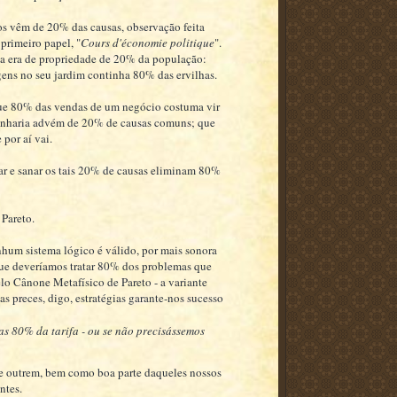
tos vêm de 20% das causas, observação feita
rimeiro papel, "
Cours d'économie politique
".
ia era de propriedade de 20% da população:
ens no seu jardim continha 80% das ervilhas.
 que 80% das vendas de um negócio costuma vir
enharia advém de 20% de causas comuns; que
por aí vai.
tar e sanar os tais 20% de causas eliminam 80%
 Pareto.
nhum sistema lógico é válido, por mais sonora
 que deveríamos tratar 80% dos problemas que
lo Cânone Metafísico de Pareto - a variante
s preces, digo, estratégias garante-nos sucesso
s 80% da tarifa - ou se não precisássemos
 de outrem, bem como boa parte daqueles nossos
ntes.